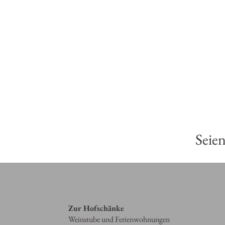
Seien
Zur Hofschänke
Weinstube und Ferienwohnungen