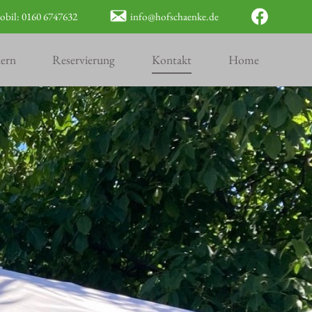
bil: 0160 6747632
info@hofschaenke.de
iern
Reservierung
Kontakt
Home