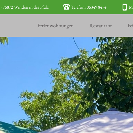
 · 76872 Winden in der Pfalz
Telefon: 06349 8474
Mo
Ferienwohnungen
Restaurant
Fe